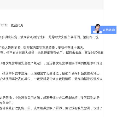
32:22
收藏此页
初步调查认定，油烟管道油污过多，是导致火灾的主要原因。消防部门提
年轻人告诉记者，咖啡馆内部需重新装修，要暂停营业十来天。
灭，但已有火苗蹿入烟道，结果把烟道引燃了。据目击者称，事发时尽管看
《餐饮经营单位安全生产规定》，规定餐饮经营单位操作间的集烟罩和烟道
、烟道平时疏于清洗，上面积藏了大量油垢，厨师在操作时如果用火过大，
炉灶使用率较高的单位，一定要对厨房烟道定期清理，避免油垢淤积引发火
在厨房熬油，中途没有关闭火源，就离开灶台去二楼拿味精，没等回到厨房
留10日。
也曾被处行政拘留10天。该餐馆虽然换了厨师，但仍没有吸取教训，仅过了