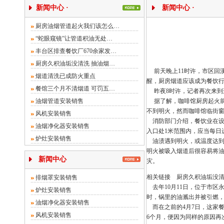
新闻中心 ·
新闻中心 ·
厨房油烟管道起火我们该怎么…
“蛇眼窥镜”让管道积油无处…
丰台区排查餐饮厂670余家发…
厨房久积油垢没清洗 抽油烟…
前天晚上11时许，市区回
烟道清洗已成防火重点
醒，厨房烟道应该成为餐饮
餐馆三个月不清烟道 可罚五…
昨夜8时许，记者再次来到
油烟管道安装销售
据了解，咖啡馆厨房起火前
不到明火，然而咖啡馆临街
风机安装销售
消防部门介绍，餐饮业在设
油烟净化器安装销售
入口处1米范围内，应当每日
炉灶安装销售
油渍遇到明火，或温度达到
明火被吸入烟道后很容易将
新闻中心
灾。
相关链接 厨房久积油垢没清
排烟罩安装销售
去年10月11日，位于市区
炉灶安装销售
时，锅里的油溅出并被引燃，
油烟净化器安装销售
而在之前的4月7日，这家餐
风机安装销售
6个月，便因为同样的原因再