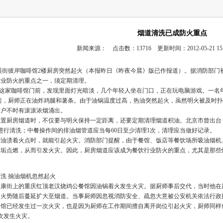
烟道清洗已成防火重点
新闻来源： 点击数：13716 更新时间：2012-05-21 15:
溪街彼岸咖啡馆2楼厨房突然起火（本报昨日《昨夜今晨》版已作报道）。据消防部门
行业防火的重点之一，须定期清理。
这家咖啡馆门前，发现里面灯光暗淡，几个年轻人坐在门口，正在玩电脑游戏。一名
，厨师正在油炸鸡腿和薯条。由于油锅温度过高，热油突然起火，虽然明火被及时扑
窗户不时有滚滚浓烟涌出。
置厨房烟道时，不仅要与明火保持一定距离，还要定期清理烟道积油。北京市曾出台
进行清洗；中餐操作间的排油烟管道应当每60日至少清理1次，清理应当做好记录。
油渍着火点时，就能引起火灾。消防部门提醒，由于餐馆、饭店等餐饮场所吸油烟机
油垢点燃，从而引发火灾。因此，厨房烟道应该成为餐饮行业防火的重点，尤其是那些
洗 抽油烟机忽然起火
永康街上的重庆红顶老汉烧鸡公餐馆因油锅着火发生火灾。据厨师事后交代，当时他
火势随后蔓延扩大至烟道。当事厨师因忽视消防安全、疏忽大意被公安机关依法行政拘
馆已经发生过一次火灾，也是因为厨师在工作期间擅自离开岗位引起火灾，厨师同样
次发生火灾。